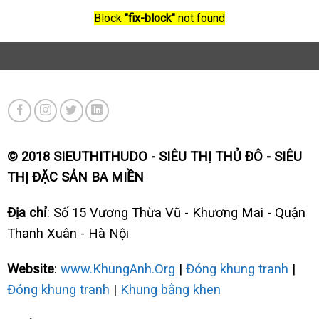
Block
"fix-block"
not found
© 2018 SIEUTHITHUDO - SIÊU THỊ THỦ ĐÔ - SIÊU
THỊ ĐẶC SẢN BA MIỀN
Địa chỉ
: Số 15 Vương Thừa Vũ - Khương Mai - Quận
Thanh Xuân - Hà Nội
Website
:
www.KhungAnh.Org
|
Đóng khung tranh
|
Đóng khung tranh
|
Khung bằng khen